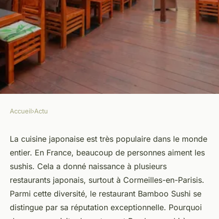
Accueil
›
Actu
ACTU
Quels sont les meilleurs
La cuisine japonaise est très populaire dans le monde
entier. En France, beaucoup de personnes aiment les
restaurants de sushis en
sushis. Cela a donné naissance à plusieurs
France ?
restaurants japonais, surtout à Cormeilles-en-Parisis.
Parmi cette diversité, le restaurant Bamboo Sushi se
renaud
•
14 janvier 2024
•
3 min de lecture
distingue par sa réputation exceptionnelle. Pourquoi