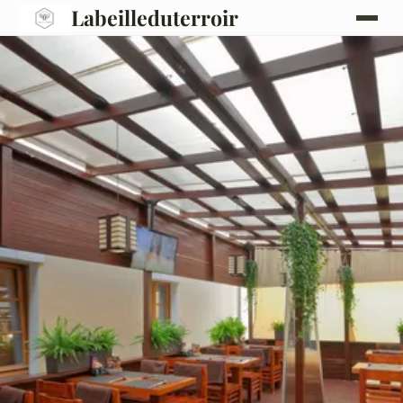
Labeilleduterroir