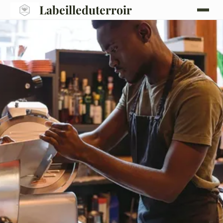
Labeilleduterroir