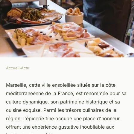
Accueil
›
Actu
ACTU
Découvrez les délices de
Marseille, cette ville ensoleillée située sur la côte
méditerranéenne de la France, est renommée pour sa
l'épicerie fine à Marseille !
culture dynamique, son patrimoine historique et sa
cuisine exquise. Parmi les trésors culinaires de la
renaud
•
9 février 2024
•
2 min de lecture
région, l'épicerie fine occupe une place d'honneur,
offrant une expérience gustative inoubliable aux