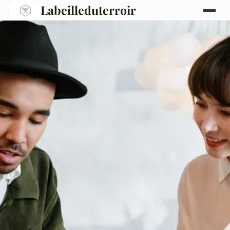
Labeilleduterroir