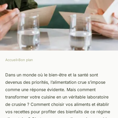
Accueil
›
Bon plan
BON PLAN
Comment organiser une
Dans un monde où le bien-être et la santé sont
devenus des priorités, l’alimentation crue s’impose
cuisine pour une alimentation
comme une réponse évidente. Mais comment
crue et naturelle ?
transformer votre cuisine en un véritable laboratoire
de crusine ? Comment choisir vos aliments et établir
renaud
•
18 février 2024
•
6 min de lecture
vos recettes pour profiter des bienfaits de ce régime