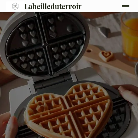
Labeilleduterroir