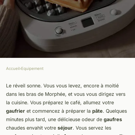
Accueil
›
Equipement
EQUIPEMENT
Les critères pour choisir une
Le réveil sonne. Vous vous levez, encore à moitié
dans les bras de Morphée, et vous vous dirigez vers
machine à gaufres en forme de
la cuisine. Vous préparez le café, allumez votre
cœur pour des petits-
gaufrier
et commencez à préparer la
pâte
. Quelques
déjeuners romantiques
minutes plus tard, une délicieuse odeur de
gaufres
chaudes envahit votre
séjour
. Vous servez les
renaud
•
7 mars 2024
•
5 min de lecture