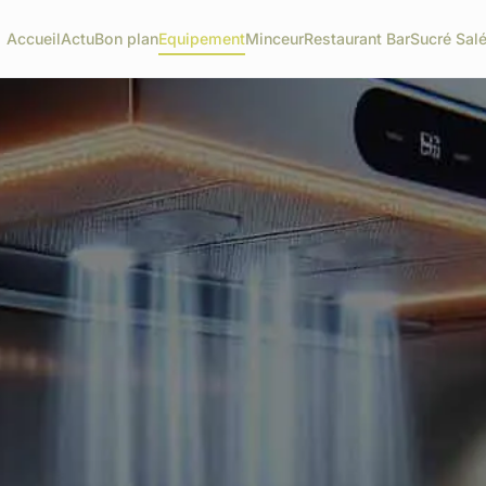
Accueil
Actu
Bon plan
Equipement
Minceur
Restaurant Bar
Sucré Sal