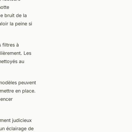
hotte
e bruit de la
oir la peine si
filtres à
lièrement. Les
 nettoyés au
ns modèles peuvent
 mettre en place.
mencer
ement judicieux
 un éclairage de