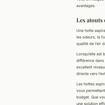
renaud
•
7 mars 2024
•
6 min de lecture
avantages.
Les atouts 
Une hotte aspira
les odeurs, la f
qualité de l’air
Lorsqu’elle est 
différence dans 
excellent nivea
directe vers l’e
Les hottes aspir
vous permettant
budget. Que vou
une solution eff