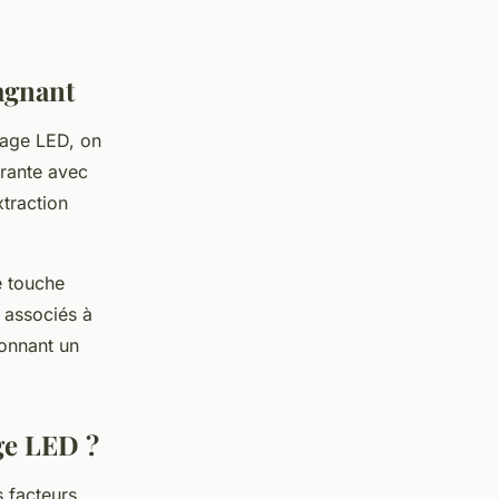
agnant
rage LED, on
irante avec
xtraction
e touche
 associés à
donnant un
ge LED ?
s facteurs