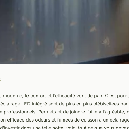
t
ages d'une hotte
 moderne, le confort et l’efficacité vont de pair. C’est pour
éclairage LED intégré sont de plus en plus plébiscitées par l
irage LED intégré?
rofessionnels. Permettant de joindre l’utile à l’agréable,
tion efficace des odeurs et fumées de cuisson à un éclairage
’investir dans une telle hotte, voici tout ce que vous devez