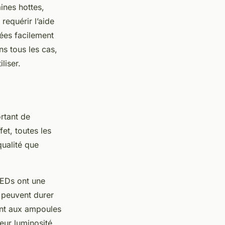
aines hottes,
requérir l’aide
lées facilement
ns tous les cas,
liser.
rtant de
et, toutes les
qualité que
LEDs ont une
s peuvent durer
ent aux ampoules
eur luminosité