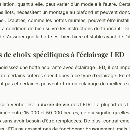
tallation, quant à elle, peut varier d’un modèle à l’autre. Cert
 îlots, nécessitent un montage au plafond et peuvent donc 
el. D’autres, comme les hottes murales, peuvent être instal
 condition de bien suivre les instructions du fabricant. Da
de s’assurer que la hotte est bien fixée et stable avant de l’uti
s de choix spécifiques à l’éclairage LED
isissez une hotte aspirante avec éclairage LED, il est impo
e certains critères spécifiques à ce type d’éclairage. En eff
t pas et certaines peuvent offrir un éclairage de meilleure 
e à vérifier est la
durée de vie
des LEDs. La plupart des 
imée entre 15 000 et 50 000 heures, ce qui signifie qu’elle
s sans avoir besoin d’être remplacées. De plus, contrairem
 les LEDs ne cessent pas de fonctionner brusquement, mais l