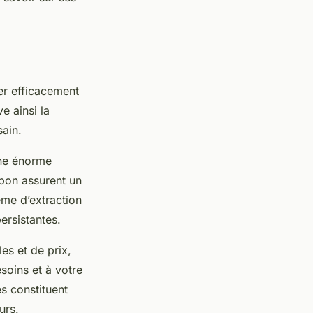
er efficacement
e ainsi la
sain.
une énorme
rbon assurent un
ème d’extraction
ersistantes.
es et de prix,
soins et à votre
s constituent
urs.