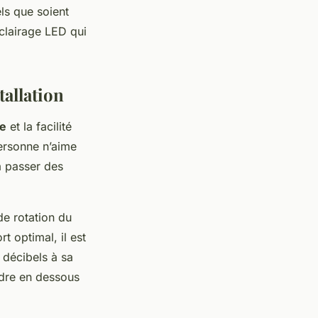
ls que soient
éclairage LED qui
tallation
re
et la facilité
personne n’aime
 à passer des
de rotation du
t optimal, il est
 décibels à sa
dre en dessous