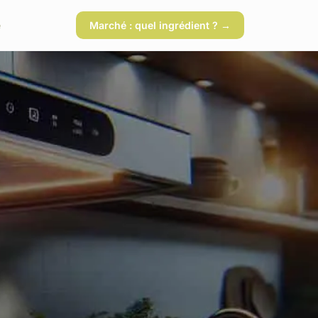
é
Marché : quel ingrédient ? →