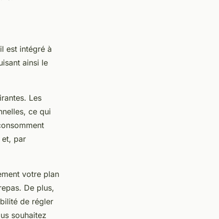
l est intégré à
isant ainsi le
irantes. Les
nelles, ce qui
s consomment
et, par
cement votre plan
 repas. De plus,
ilité de régler
ous souhaitez