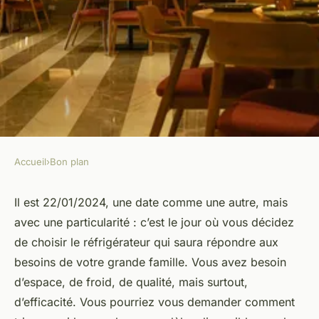
Accueil
›
Bon plan
BON PLAN
Comment choisir un
Il est 22/01/2024, une date comme une autre, mais
avec une particularité : c’est le jour où vous décidez
réfrigérateur adapté aux
de choisir le réfrigérateur qui saura répondre aux
besoins d'une famille
besoins de votre grande famille. Vous avez besoin
nombreuse ?
d’espace, de froid, de qualité, mais surtout,
d’efficacité. Vous pourriez vous demander comment
renaud
•
18 février 2024
•
5 min de lecture