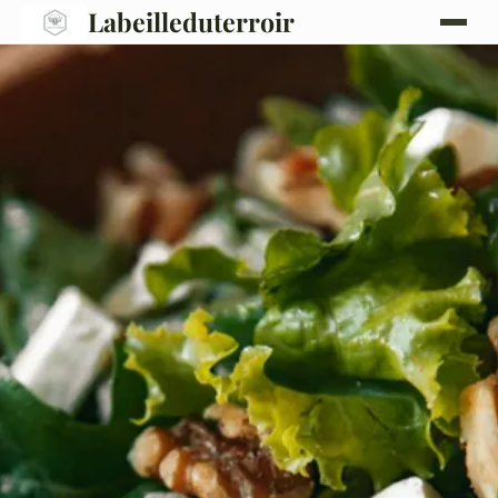
Labeilleduterroir