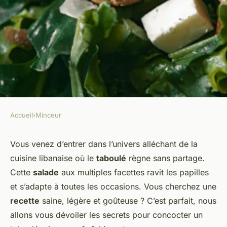
Accueil
›
Minceur
MINCEUR
Quelles sont les astuces pour
Vous venez d’entrer dans l’univers alléchant de la
cuisine libanaise où le
taboulé
règne sans partage.
un taboulé minceur
Cette
salade
aux multiples facettes ravit les papilles
rafraîchissant ?
et s’adapte à toutes les occasions. Vous cherchez une
recette
saine, légère et goûteuse ? C’est parfait, nous
renaud
•
18 février 2024
•
5 min de lecture
allons vous dévoiler les secrets pour concocter un