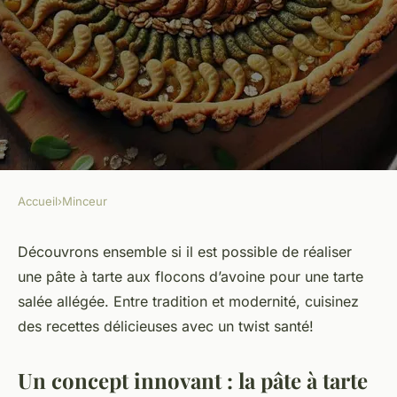
Accueil
›
Minceur
MINCEUR
Peut-on créer une pâte à tarte
Découvrons ensemble si il est possible de réaliser
une pâte à tarte aux flocons d’avoine pour une tarte
aux flocons d'avoine pour une
salée allégée. Entre tradition et modernité, cuisinez
tarte salée allégée?
des recettes délicieuses avec un twist santé!
renaud
•
7 mars 2024
•
5 min de lecture
Un concept innovant : la pâte à tarte