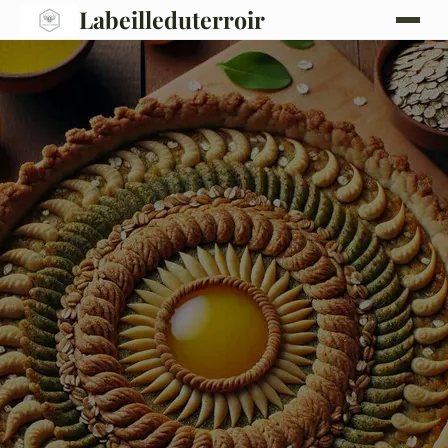
Labeilleduterroir